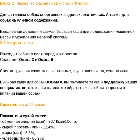
ВАЖНО!
Выберите фасовку над кнопкой "Купить".
Для активных собак: спортивных, ездовых, охотничьих. А также для
собак на уличном содержании.
Ежедневная домашняя свежая быстрая каша для поддержания мышечной
массы и укрепления нервной системы.
2-3 минуты - лекго!
Подходит собакам
всех
пород и возрастов.
Содержит
Омега-3
и
Омега-6
.
Состав: крупа ячневая, хлопья овсяные, крупа пшеничная, семена льна.
Выбирая кашу для собак
DOGMAX
, вы получаете также и
поддержку наших
специалистов
, к которым вы можете обратиться с любым вопросом о
питании вашей собаки!
Срок годности:
12 месяцев.
Показатели сухой смеси:
- обменная энергия (мин) - 367 Ккал/100 гр;
- сырой протеин (мин) - 12,4%;
- жиры (мин) - 5,5%;
- углеводы (мин) - 66,9%;