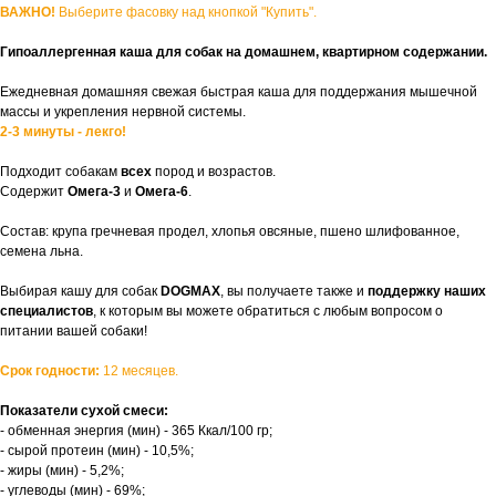
ВАЖНО!
Выберите фасовку над кнопкой "Купить".
Гипоаллергенная каша для собак на домашнем, квартирном содержании.
Ежедневная домашняя свежая быстрая каша для поддержания мышечной
массы и укрепления нервной системы.
2-3 минуты - лекго!
Подходит собакам
всех
пород и возрастов.
Содержит
Омега-3
и
Омега-6
.
Состав: крупа гречневая продел, хлопья овсяные, пшено шлифованное,
семена льна.
Выбирая кашу для собак
DOGMAX
, вы получаете также и
поддержку наших
специалистов
, к которым вы можете обратиться с любым вопросом о
питании вашей собаки!
Срок годности:
12 месяцев.
Показатели сухой смеси:
- обменная энергия (мин) - 365 Ккал/100 гр;
- сырой протеин (мин) - 10,5%;
- жиры (мин) - 5,2%;
- углеводы (мин) - 69%;