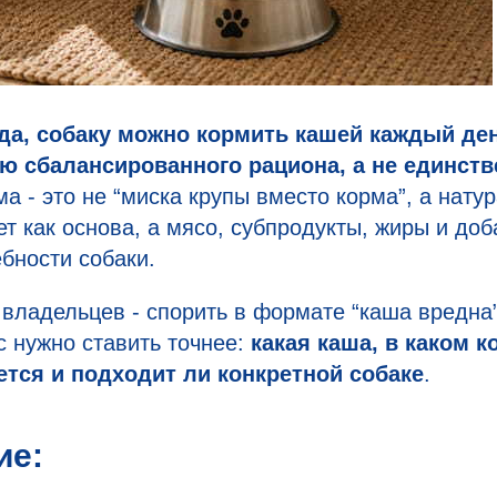
да, собаку можно кормить кашей каждый ден
ю сбалансированного рациона, а не единст
а - это не “миска крупы вместо корма”, а нату
ет как основа, а мясо, субпродукты, жиры и до
бности собаки.
владельцев - спорить в формате “каша вредна
с нужно ставить точнее:
какая каша, в каком к
ется и подходит ли конкретной собаке
.
ие: