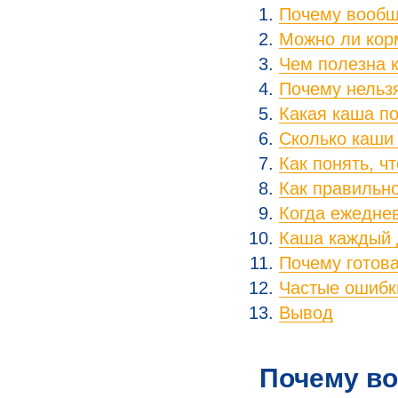
Почему вообщ
Можно ли кор
Чем полезна 
Почему нельз
Какая каша п
Сколько каши
Как понять, ч
Как правильн
Когда ежедне
Каша каждый д
Почему готова
Частые ошибк
Вывод
Почему во