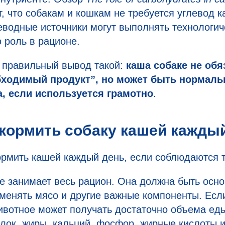
, что собакам и кошкам не требуется углевод 
леводные источники могут выполнять технологич
 роль в рационе.
 правильный вывод такой:
каша собаке не обя
бходимый продукт”, но может быть нормаль
, если используется грамотно
.
кормить собаку кашей кажды
рмить кашей каждый день, если соблюдаются т
е занимает весь рацион. Она должна быть осно
аменять мясо и другие важные компоненты. Есл
ивотное может получать достаточно объема еды
лок, жиры, кальций, фосфор, жирные кислоты и