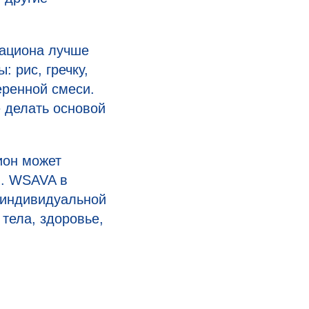
рациона лучше
 рис, гречку,
еренной смеси.
 делать основой
ион может
й. WSAVA в
 индивидуальной
тела, здоровье,