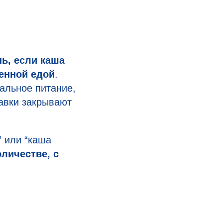
ь, если каша
венной едой
.
ральное питание,
бавки закрывают
” или “каша
оличестве, с