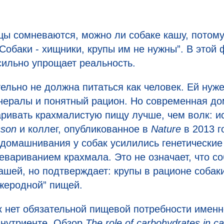
ы сомневаются, можно ли собаке кашу, потому
Собаки - хищники, крупы им не нужны”. В этой 
сильно упрощает реальность.
ельно не должна питаться как человек. Ей нуж
инералы и понятный рацион. Но современная д
аривать крахмалистую пищу лучше, чем волк: 
sson
и коллег, опубликованное в
Nature
в 2013 г
одомашнивания у собак усилились генетически
евариванием крахмала. Это не означает, что с
ашей, но подтверждает: крупы в рационе собак
жеродной” пищей.
к нет обязательной пищевой потребности именн
 нутриенте. Обзор
The role of carbohydrates in ca