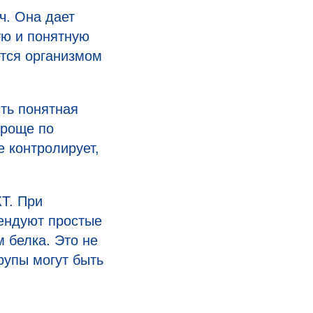
ч. Она дает
ую и понятную
ется организмом
ть понятная
проще по
 контролирует,
Т. При
ендуют простые
 белка. Это не
рупы могут быть