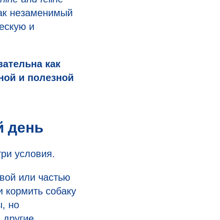
как незаменимый
ескую и
зательна как
ной и полезной
й день
ри условия.
вой или частью
и кормить собаку
, но
 другие