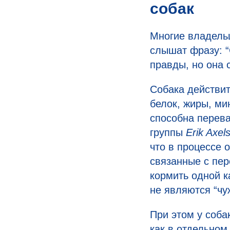
собак
Многие владельц
слышат фразу: “
правды, но она 
Собака действит
белок, жиры, м
способна перев
группы
Erik Axel
что в процессе 
связанные с пер
кормить одной к
не являются “чу
При этом у соба
как в отдельном