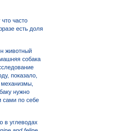
 что часто
фразе есть доля
ен животный
омашняя собака
исследование
оду, показало,
е механизмы,
обаку нужно
и сами по себе
о в углеводах
nine and feline