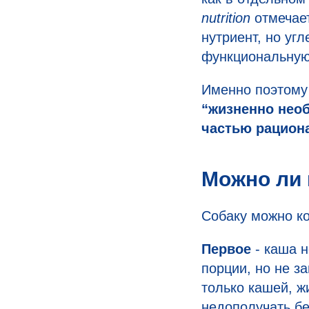
nutrition
отмечает
нутриент, но уг
функциональную
Именно поэтому
“жизненно нео
частью рациона
Можно ли 
Собаку можно ко
Первое
- каша н
порции, но не з
только кашей, ж
недополучать бе