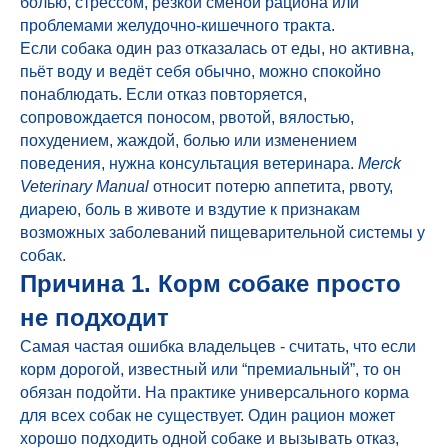
болью, стрессом, резкой сменой рациона или
проблемами желудочно-кишечного тракта.
Если собака один раз отказалась от еды, но активна,
пьёт воду и ведёт себя обычно, можно спокойно
понаблюдать. Если отказ повторяется,
сопровождается поносом, рвотой, вялостью,
похудением, жаждой, болью или изменением
поведения, нужна консультация ветеринара.
Merck
Veterinary Manual
относит потерю аппетита, рвоту,
диарею, боль в животе и вздутие к признакам
возможных заболеваний пищеварительной системы у
собак.
Причина 1. Корм собаке просто
не подходит
Самая частая ошибка владельцев - считать, что если
корм дорогой, известный или “премиальный”, то он
обязан подойти. На практике универсального корма
для всех собак не существует. Один рацион может
хорошо подходить одной собаке и вызывать отказ,