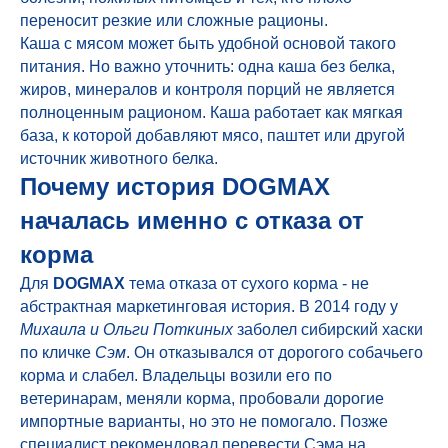
переносит резкие или сложные рационы.
Каша с мясом может быть удобной основой такого
питания. Но важно уточнить: одна каша без белка,
жиров, минералов и контроля порций не является
полноценным рационом. Каша работает как мягкая
база, к которой добавляют мясо, паштет или другой
источник животного белка.
Почему история DOGMAX
началась именно с отказа от
корма
Для
DOGMAX
тема отказа от сухого корма - не
абстрактная маркетинговая история. В 2014 году у
Михаила и Ольги Поткиных
заболел сибирский хаски
по кличке
Сэм
. Он отказывался от дорогого собачьего
корма и слабел. Владельцы возили его по
ветеринарам, меняли корма, пробовали дорогие
импортные варианты, но это не помогало. Позже
специалист рекомендовал перевести Сэма на