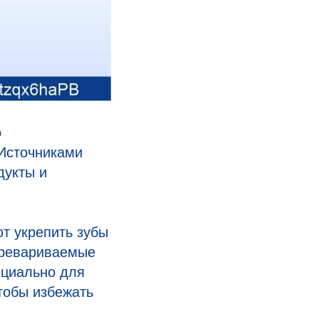
о
 Источниками
дукты и
ют укрепить зубы
перевариваемые
ециально для
чтобы избежать