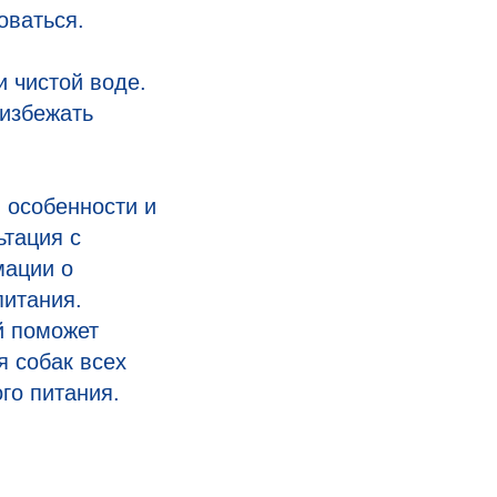
оваться.
и чистой воде.
 избежать
 особенности и
ьтация с
мации о
питания.
й поможет
 собак всех
го питания.