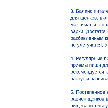
3. Баланс питат
для щенков, вк
максимально по
варки. Достаточ
разбавленным ки
не улетучатся, 
4. Регулярные п
приемы пищи дл
рекомендуется ко
растут и развив
5. Постепенное 
рацион щенков в
пищеварительную