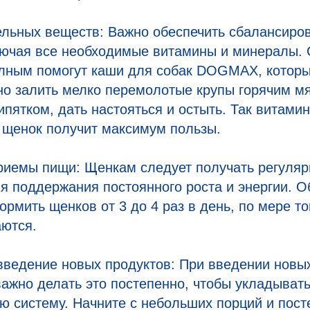
ельных веществ: Важно обеспечить сбалансиро
лючая все необходимые витамины и минералы. 
лным помогут каши для собак DOGMAX, которы
но залить мелко перемолотые крупы горячим м
пятком, дать настояться и остыть. Так витами
а щенок получит максимум пользы.
риемы пищи: Щенкам следует получать регуляр
я поддержания постоянного роста и энергии. 
рмить щенков от 3 до 4 раз в день, по мере тог
аются.
введение новых продуктов: При введении новы
ажно делать это постепенно, чтобы укладывать
 систему. Начните с небольших порций и пост