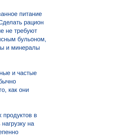
ванное питание
Сделать рацион
е не требуют
ясным бульоном,
ны и минералы
ные и частые
Обычно
о, как они
х продуктов в
 нагрузку на
епенно