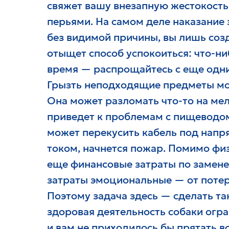
свяжет вашу внезапную жестокость
перьями. На самом деле наказание 
без видимой причины, вы лишь созд
отыщет способ успокоиться: что-ни
время — распрощайтесь с еще одн
Грызть неподходящие предметы мож
Она может разломать что-то на мелк
приведет к проблемам с пищеводо
может перекусить кабель под напр
током, начнется пожар. Помимо фи
еще финансовые затраты по замене
затраты эмоциональные — от потери
Поэтому задача здесь — сделать та
здоровая деятельность собаки ог
и вам не приходилось бы прятать в