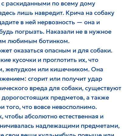
 с раскиданными по всему дому
здесь лишь навредит. Крича на собаку
адите в ней нервозность — она и
будь погрызть. Наказали не в нужное
им любимым ботинком.
ет оказаться опасным и для собаки.
ие кусочки и проглотить их, что
м, желудком или кишечником. Она
яжением: сгорит или получит удар
зического вреда для собаки, существуют
 дорогостоящих предметов, а также
 того, что вовсе невосполнимо.
к, чтобы абсолютно естественная и
раничивалась надлежащими предметами,
се свои вещи куда-нибудь повыше или