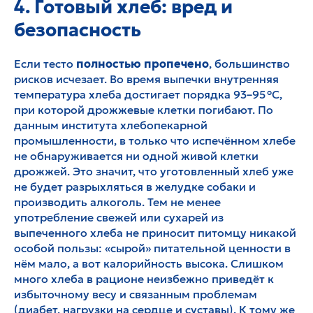
4. Готовый хлеб: вред и
безопасность
Если тесто
полностью пропечено
, большинство
рисков исчезает. Во время выпечки внутренняя
температура хлеба достигает порядка 93–95 °C,
при которой дрожжевые клетки погибают. По
данным института хлебопекарной
промышленности, в только что испечённом хлебе
не обнаруживается ни одной живой клетки
дрожжей. Это значит, что уготовленный хлеб уже
не будет разрыхляться в желудке собаки и
производить алкоголь. Тем не менее
употребление свежей или сухарей из
выпеченного хлеба не приносит питомцу никакой
особой пользы: «сырой» питательной ценности в
нём мало, а вот калорийность высока. Слишком
много хлеба в рационе неизбежно приведёт к
избыточному весу и связанным проблемам
(диабет, нагрузки на сердце и суставы). К тому же