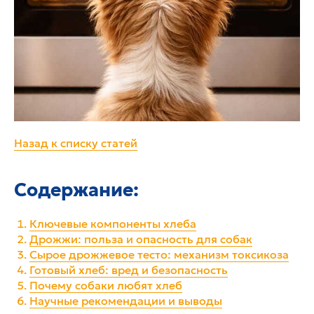
Назад к списку статей
Содержание:
Ключевые компоненты хлеба
Дрожжи: польза и опасность для собак
Сырое дрожжевое тесто: механизм токсикоза
Готовый хлеб: вред и безопасность
Почему собаки любят хлеб
Научные рекомендации и выводы