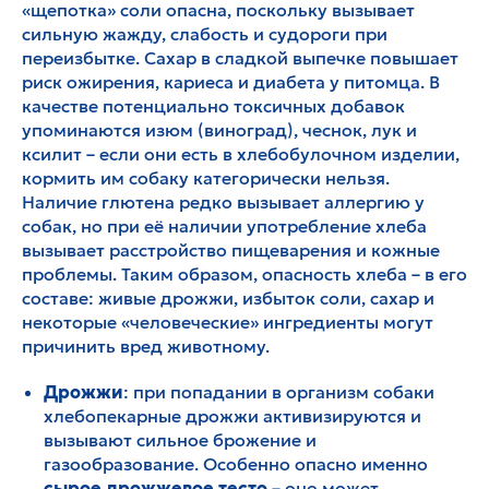
«щепотка» соли опасна, поскольку вызывает
сильную жажду, слабость и судороги при
переизбытке. Сахар в сладкой выпечке повышает
риск ожирения, кариеса и диабета у питомца. В
качестве потенциально токсичных добавок
упоминаются изюм (виноград), чеснок, лук и
ксилит – если они есть в хлебобулочном изделии,
кормить им собаку категорически нельзя.
Наличие глютена редко вызывает аллергию у
собак, но при её наличии употребление хлеба
вызывает расстройство пищеварения и кожные
проблемы. Таким образом, опасность хлеба – в его
составе: живые дрожжи, избыток соли, сахар и
некоторые «человеческие» ингредиенты могут
причинить вред животному.
Дрожжи
: при попадании в организм собаки
хлебопекарные дрожжи активизируются и
вызывают сильное брожение и
газообразование. Особенно опасно именно
сырое дрожжевое тесто
– оно может