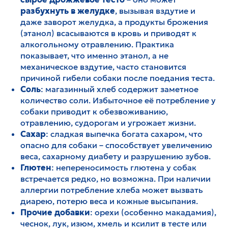
разбухнуть в желудке
, вызывая вздутие и
даже заворот желудка, а продукты брожения
(этанол) всасываются в кровь и приводят к
алкогольному отравлению. Практика
показывает, что именно этанол, а не
механическое вздутие, часто становится
причиной гибели собаки после поедания теста.
Соль
: магазинный хлеб содержит заметное
количество соли. Избыточное её потребление у
собаки приводит к обезвоживанию,
отравлению, судорогам и угрожает жизни.
Сахар
: сладкая выпечка богата сахаром, что
опасно для собаки – способствует увеличению
веса, сахарному диабету и разрушению зубов.
Глютен
: непереносимость глютена у собак
встречается редко, но возможна. При наличии
аллергии потребление хлеба может вызвать
диарею, потерю веса и кожные высыпания.
Прочие добавки
: орехи (особенно макадамия),
чеснок, лук, изюм, хмель и ксилит в тесте или