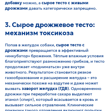
добавку
можно, а
сырое тесто с живыми
дрожжами
давать категорически запрещено.
3. Сырое дрожжевое тесто:
механизм токсикоза
Попав в желудок собаки,
сырое тесто с
дрожжами
превращается в эффективный
«инкубатор» брожения. Тёплые влажные условия
благоприятствуют размножению грибков, и тесто
продолжает «подниматься» уже внутри
животного. Результатом становится резкое
газообразование и расширение желудка – это
механически похоже на вздутие и даже может
вызвать
заворот желудка (ГДВ)
. Одновременно
дрожжи при переработке сахара выделяют
этанол (спирт), который всасывается в кровь и
вызывает сильное отравление. Клинические
признаки такого отравления включают попытки